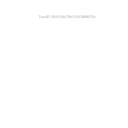
TraceID: 0819529a17861516158888335e