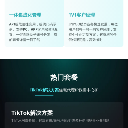
一体集成化管理
1V1客户经理
API
提取便捷实用，提供代码示
IPIPGO助力业务快速发展，每位
例。支持
PC、APP
客户端灵活配
用户都有一对一的客户经理，支
置、一键直联及子账号分发，您
持个性化定制方案，解决您的任
的套餐详情一目了然
何代理问题，高效省时
热门套餐
TikTok解决方案
住宅代理IP
数据中心IP
5折
TikTok解决方案
IP数量计费
TikTok网络专线，解决直播/账号培育/矩阵多种使用场景业务问题
静态数据中心