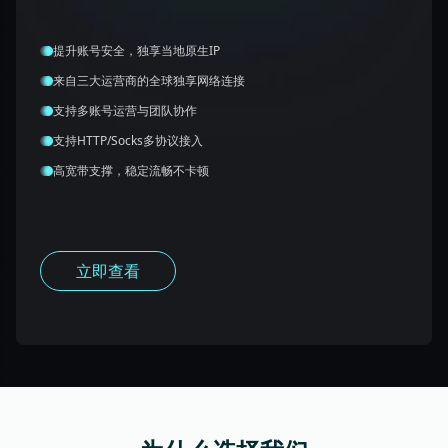
35元
提升账号安全，独享当地原生IP
/IP 月起
来自三大运营商的全球独享网络连接
200万+纯净IP资源池
支持多账号运营与团队协作
超低延迟无限并发请求
支持HTTP/Socks多协议接入
保持99.9%IP运行稳定性
高宽带支撑，稳定流畅不卡顿
7*24小时专业技术支持
HTTP/HTTPs/Socks5
立即了解
立即查看